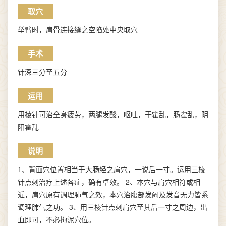
取穴
举臂时，肩骨连接缝之空陷处中央取穴
手术
针深三分至五分
运用
用棱针可治全身疲劳，两腿发酸，呕吐，干霍乱，肠霍乱，阴
阳霍乱
说明
1、背面穴位置相当于大肠经之肩穴，一说后一寸。运用三棱
针点刺治疗上述各症，确有卓效。 2、本穴与肩穴相符或相
近，肩穴原有调理肺气之效，本穴治腹部发闷及发音无力皆系
调理肺气之功。 3、用三棱针点刺肩穴至其后一寸之周边，出
血即可，不必拘泥穴位。