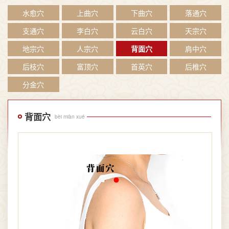
水愈穴
上曲穴
下曲穴
落通穴
支通穴
李白穴
云白穴
天宗穴
地宗穴
人宗穴
背面穴
肩中穴
后枝穴
富顶穴
首英穴
后椎穴
分金穴
背面穴
bèi miàn xué