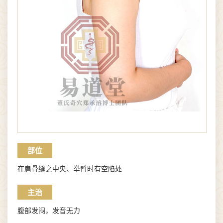
部位
在肩骨缝之中央、举臂时有空陷处
主治
腹部发闷，发音无力